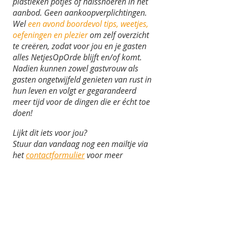
plastieken potjes of halssnoeren in het
aanbod. Geen aankoopverplichtingen.
Wel
een avond boordevol tips, weetjes,
oefeningen en plezier
om zelf overzicht
te creëren, zodat voor jou en je gasten
alles NetjesOpOrde blijft en/of komt.
Nadien kunnen zowel gastvrouw als
gasten ongetwijfeld genieten van rust in
hun leven en volgt er gegarandeerd
meer tijd voor de dingen die er écht toe
doen!
Lijkt dit iets voor jou?
Stuur dan vandaag nog een mailtje via
het
contactformulier
voor meer
informatie!
Als gastvrouw zorg je voor een
groepje van minimum 8 personen,
eventueel met hapje en drankje.
Deelnameprijs voor de gasten